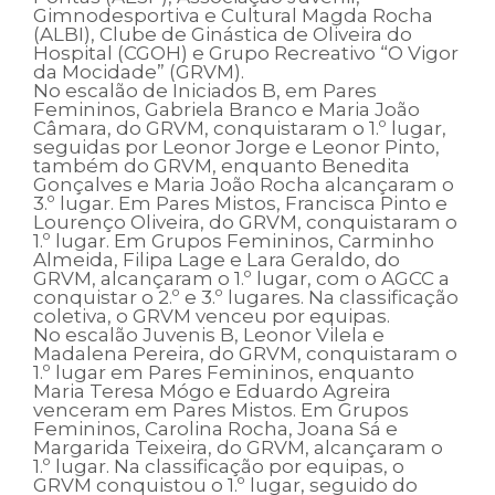
Gimnodesportiva e Cultural Magda Rocha
(ALBI), Clube de Ginástica de Oliveira do
Hospital (CGOH) e Grupo Recreativo “O Vigor
da Mocidade” (GRVM).
No escalão de Iniciados B, em Pares
Femininos, Gabriela Branco e Maria João
Câmara, do GRVM, conquistaram o 1.º lugar,
seguidas por Leonor Jorge e Leonor Pinto,
também do GRVM, enquanto Benedita
Gonçalves e Maria João Rocha alcançaram o
3.º lugar. Em Pares Mistos, Francisca Pinto e
Lourenço Oliveira, do GRVM, conquistaram o
1.º lugar. Em Grupos Femininos, Carminho
Almeida, Filipa Lage e Lara Geraldo, do
GRVM, alcançaram o 1.º lugar, com o AGCC a
conquistar o 2.º e 3.º lugares. Na classificação
coletiva, o GRVM venceu por equipas.
No escalão Juvenis B, Leonor Vilela e
Madalena Pereira, do GRVM, conquistaram o
1.º lugar em Pares Femininos, enquanto
Maria Teresa Mógo e Eduardo Agreira
venceram em Pares Mistos. Em Grupos
Femininos, Carolina Rocha, Joana Sá e
Margarida Teixeira, do GRVM, alcançaram o
1.º lugar. Na classificação por equipas, o
GRVM conquistou o 1.º lugar, seguido do