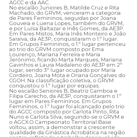
AGCC e da AAC.
No escalão Juniores B, Matilde Cruz e Rita
Machado, do GRVM, venceram a categoria
de Pares Femininos, seguidas por Joana
Gouveia e Luena Lopes, também do GRVM,
e por Luísa Baltazar e Inês Gomes, da AE3P.
Em Pares Mistos, Maria Inês Monteiro e João
Saraiva, da AE3P, conquistaram o 1.º lugar.
Em Grupos Femininos, o 1.º lugar pertenceu
ao trio do GRVM composto por Ema
Lourenço, Mariana Ferreira e Maria
Jerónimo, ficando Marta Marques, Mariana
Gavinhos e Laura Madaleno do AE3P em 2º
lugar, sendo 3º lugar ocupado por Maria
Cordeiro, Joana Mota e Oriana Gonçalves do
CGOH. Na classificação coletiva, o GRVM
conquistou o 1.º lugar por equipas.
No escalão Seniores B, Beatriz Gamboa e
Filipa Carecho, da AE3P, conquistaram o 1.º
lugar em Pares Femininos. Em Grupos
Femininos, o 1.º lugar foi alcançado pelo trio
do AGCC composto por Carlota Pinto, Rita
Nuno e Carlota Silva, seguindo-se o GRVM e
o AGCX.O Campeonato Territorial Base
voltou, assim, a demonstrar a crescente
qualidade da Ginástica Acrobática na região