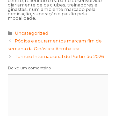
centro, refletindo o trabalho desenvolvido
diariamente pelos clubes, treinadores e
ginastas, num ambiente marcado pela
dedicação, superação e paixão pela
modalidade.
Categorias
Uncategorized
Pódios e apuramentos marcam fim de
semana da Ginástica Acrobática
Torneio Internacional de Portimão 2026
Deixe um comentário
Comentário